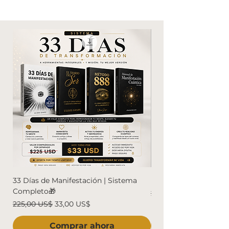
33 Días de Manifestación | Sistema
Diario del Ser
Completo🎁
Precio
20,00 US$
Precio
Precio de oferta
225,00 US$
33,00 US$
Comprar ahora