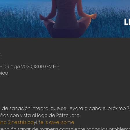
n
– 09 ago 2020, 13:00 GMT-5
xico
iro de sanación integral que se llevará a cabo el próximo 7
as con vista al lago de Pátzcuaro.
na Sinestésica
y
Life is awe-some
intención sanar de manera consciente todos los proble