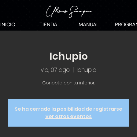
INICIO
TIENDA
MANUAL
PROGRA
Ichupio
vie, 07 ago
  |  
Ichupio
Conecta con tu interior.
Se ha cerrado la posibilidad de registrarse
Ver otros eventos