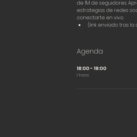
de 1M de seguidores. Ap
estrategias de redes so
conectarte en vivo. 
 (link enviado tras l
Agenda
18:00 - 19:00
1 hora