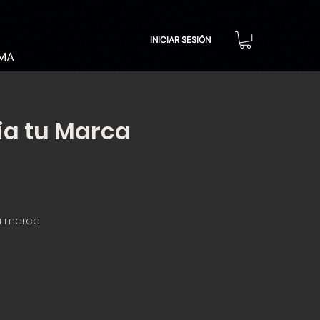
INICIAR SESIÓN
MA
ia tu Marca
u marca