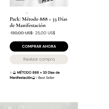
Pack: Método 888 + 33 Días
de Manifestación
Precio
Precio
 130,00 US$ 
25,00 US$
de
oferta
COMPRAR AHORA
Realizar compra
✨🔮
MÉTODO 888 + 33 Días de
Manifestación
🔮✨Best Seller
¡Prepárate para transformar tu
realidad de manera rápida y
poderosa!
Mis
Manuales Completos de