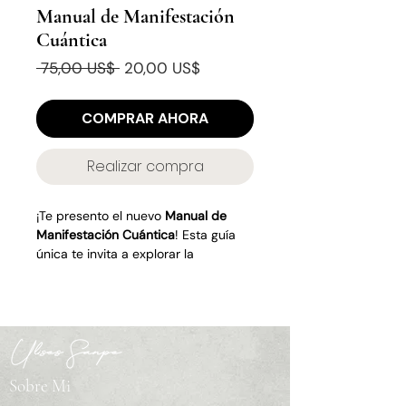
Manual de Manifestación
Cuántica
Precio
Precio
 75,00 US$ 
20,00 US$
de
oferta
COMPRAR AHORA
Realizar compra
¡Te presento el nuevo
Manual de
Manifestación Cuántica
! Esta guía
única te invita a explorar la
manifestación desde una
perspectiva revolucionaria, utilizando
los principios de la física
cuántica para transformar tu
realidad de manera consciente.
Sobre Mi
En este manual descubrirás cómo la
ciencia cuántica respalda el poder